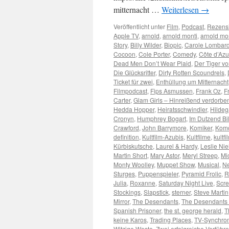
mitternacht …
Weiterlesen
→
Veröffentlicht unter
Film
,
Podcast
,
Rezens
Apple TV
,
arnold
,
arnold monti
,
arnold mo
Story
,
Billy Wilder
,
Biopic
,
Carole Lombar
Cocoon
,
Cole Porter
,
Comedy
,
Côte d’Azu
Dead Men Don’t Wear Plaid
,
Der Tiger v
Die Glücksritter
,
Dirty Rotten Scoundrels
,
Ticket für zwei
,
Enthüllung um Mitternacht
Filmpodcast
,
Fips Asmussen
,
Frank Oz
,
F
Carter
,
Glam Girls – Hinreißend verdorbe
Hedda Hopper
,
Heiratsschwindler
,
Hildeg
Cronyn
,
Humphrey Bogart
,
Im Dutzend Bil
Crawford
,
John Barrymore
,
Komiker
,
Kom
definition
,
Kultfilm-Azubis
,
Kultfilme
,
kultfi
Kürbiskutsche
,
Laurel & Hardy
,
Leslie Nie
Martin Short
,
Mary Astor
,
Meryl Streep
,
Mi
Monty Woolley
,
Muppet Show
,
Musical
,
Ne
Sturges
,
Puppenspieler
,
Pyramid Frolic
,
R
Julia
,
Roxanne
,
Saturday Night Live
,
Scr
Stockings
,
Slapstick
,
sterner
,
Steve Martin
Mirror
,
The Desendants
,
The Desendants 
Spanish Prisoner
,
the st. george herald
,
T
keine Karos
,
Trading Places
,
TV-Synchro
Witzige Weste
,
Zwei erfolgreiche Verführe