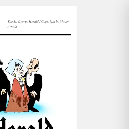
The St. George Herald / Copyright by Monty
Arnold