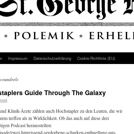
er
Impressum
Datenschutz­erklärung
Cookie-Richtlinie (EU)
Scoundrels
staplers Guide Through The Galaxy
nold
nd Klinik-Ärzte zählen auch Hochstapler zu den Leuten, die wir
rm treffen als in Wirklichkeit. Ob das auch auf diese drei
tigen Podcast herausstellen:
/episode/zwei-hinreissend-verdorbene-schurken-enthuellung-um-