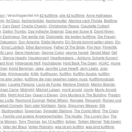
ion
|
Verschlagwortet mit
42 kultfilme
,
alle 42 kultfilme
,
Anne Hathaway
,
nty
,
Art Deco
,
Aschenbrödel
,
Aschenputtel
,
Atemlos nach Florida
,
Bedtime
d
,
Cary Grant
,
Charlie Chaplin
,
Christopher Reeve
,
Claudette Colbert
,
r
,
Dalton Trumbo
,
Das indische Grabmal
,
Das war Super 8
,
David Niven
,
on Eschnapur
,
Der weiße Hai
,
Dialogwitz
,
die besten kultfilme
,
Die Frauen
,
Diskussion
,
Don Ameche
,
Eddie Murphy
,
Ein Single kommt selten allein
,
Ein
,
Ernst Lubitsch
,
Ethel Barrymore
,
Father Of The Bride
,
Film Noir
,
Filmkritik
,
ritz Lang
,
Gene Hackman
,
George Cukor
,
george herald
,
Gerald Mast
,
Get
n
,
Glenne Headly
,
Hauskonzert
,
Heartbreakers – Achtung: Scharfe Kurven!
,
ard Knef
,
Hildegarde Neff
,
Hochstapler
,
Hold Back The Dawn
,
HUAC
,
Hume
liger
,
Ingrid Bergman
,
Jaws
,
Jennifer Love Hewitt
,
Jerry Lewis
,
Joan
ödie
,
Krimiparodie
,
Kritik
,
Kultfiguren
,
Kultfilm
,
Kultfilm Azubis
,
kultfilm
lme aller zeiten
,
kultfilme die man gesehen haben muss
,
Kultfilmpodcast
,
lsen
,
Louella Parsons
,
Louis de Funès
,
Marlene Dietrich
,
Marlon Brando
,
chael Caine
,
Midnight
,
Mitchell Leisen
,
monti arnold
,
monty
,
Monty Arnold
,
tflix
,
Night And Day
,
Ocean’s Eleven
,
Only Murders In The Building
,
Preston
ay Liotta
,
Raymond Durgnat
,
Rebel Wilson
,
Remake
,
Revuegirl
,
Romeo und
ewball Comedy
,
Sein oder Nichtsein
,
Serie
,
Sigourney Weaver
,
Silk
,
Studiosystem
,
Superman
,
Sylvester Stallone
,
The Comic Mind
,
The Crazy
– Familie und andere Angelegenheiten
,
The Hustle
,
The Lonely Guy
,
The
he Women
,
Tony Thomas
,
top 10 kultfilm
,
torben
,
Torben Sterner
,
Tote tragen
n
,
Vater der Braut
,
Volker Robrahn
,
was ist ein kultfilm
,
was sind kultfilme
,
r
,
Zwei hinreißend verdorbene Schurken
|
Kommentar hinterlassen