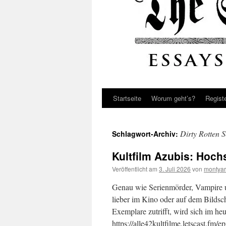
Startseite
Worum geht’s?
Regist
Dirty Rotten 
Schlagwort-Archiv:
Kultfilm Azubis: Hoch
Veröffentlicht am
3. Juli 2026
von
montyar
Genau wie Serienmörder, Vampire u
lieber im Kino oder auf dem Bildschi
Exemplare zutrifft, wird sich im heu
https://alle42kultfilme.letscast.fm