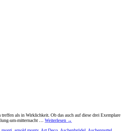
reffen als in Wirklichkeit. Ob das auch auf diese drei Exemplare
huellung-um-mitternacht …
Weiterlesen
→
d monti
,
arnold monty
,
Art Deco
,
Aschenbrödel
,
Aschenputtel
,