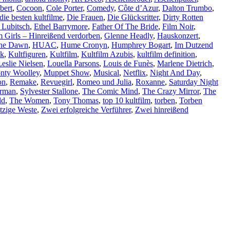
bert
,
Cocoon
,
Cole Porter
,
Comedy
,
Côte d’Azur
,
Dalton Trumbo
,
die besten kultfilme
,
Die Frauen
,
Die Glücksritter
,
Dirty Rotten
 Lubitsch
,
Ethel Barrymore
,
Father Of The Bride
,
Film Noir
,
 Girls – Hinreißend verdorben
,
Glenne Headly
,
Hauskonzert
,
The Dawn
,
HUAC
,
Hume Cronyn
,
Humphrey Bogart
,
Im Dutzend
ik
,
Kultfiguren
,
Kultfilm
,
Kultfilm Azubis
,
kultfilm definition
,
Leslie Nielsen
,
Louella Parsons
,
Louis de Funès
,
Marlene Dietrich
,
nty Woolley
,
Muppet Show
,
Musical
,
Netflix
,
Night And Day
,
on
,
Remake
,
Revuegirl
,
Romeo und Julia
,
Roxanne
,
Saturday Night
rman
,
Sylvester Stallone
,
The Comic Mind
,
The Crazy Mirror
,
The
ld
,
The Women
,
Tony Thomas
,
top 10 kultfilm
,
torben
,
Torben
tzige Weste
,
Zwei erfolgreiche Verführer
,
Zwei hinreißend