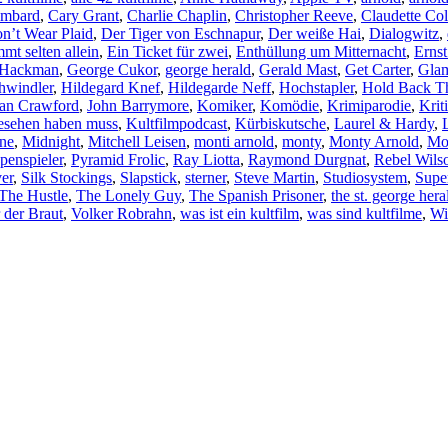
ombard
,
Cary Grant
,
Charlie Chaplin
,
Christopher Reeve
,
Claudette Col
’t Wear Plaid
,
Der Tiger von Eschnapur
,
Der weiße Hai
,
Dialogwitz
,
mt selten allein
,
Ein Ticket für zwei
,
Enthüllung um Mitternacht
,
Ernst
 Hackman
,
George Cukor
,
george herald
,
Gerald Mast
,
Get Carter
,
Glam
hwindler
,
Hildegard Knef
,
Hildegarde Neff
,
Hochstapler
,
Hold Back 
an Crawford
,
John Barrymore
,
Komiker
,
Komödie
,
Krimiparodie
,
Krit
gesehen haben muss
,
Kultfilmpodcast
,
Kürbiskutsche
,
Laurel & Hardy
,
ne
,
Midnight
,
Mitchell Leisen
,
monti arnold
,
monty
,
Monty Arnold
,
Mo
penspieler
,
Pyramid Frolic
,
Ray Liotta
,
Raymond Durgnat
,
Rebel Wils
er
,
Silk Stockings
,
Slapstick
,
sterner
,
Steve Martin
,
Studiosystem
,
Supe
The Hustle
,
The Lonely Guy
,
The Spanish Prisoner
,
the st. george hera
 der Braut
,
Volker Robrahn
,
was ist ein kultfilm
,
was sind kultfilme
,
Wi