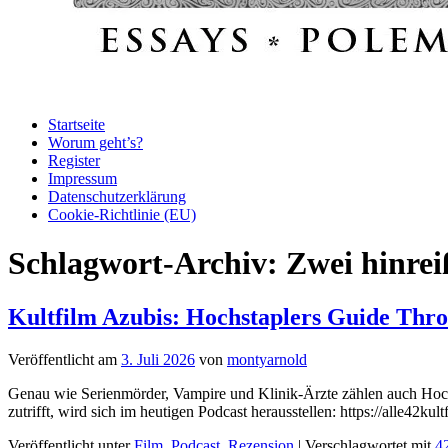
Startseite
Worum geht’s?
Register
Impressum
Datenschutz­erklärung
Cookie-Richtlinie (EU)
Schlagwort-Archiv:
Zwei hinre
Kultfilm Azubis: Hochstaplers Guide Thr
Veröffentlicht am
3. Juli 2026
von
montyarnold
Genau wie Serienmörder, Vampire und Klinik-Ärzte zählen auch Hochst
zutrifft, wird sich im heutigen Podcast herausstellen: https://alle42
Veröffentlicht unter
Film
,
Podcast
,
Rezension
|
Verschlagwortet mit
42