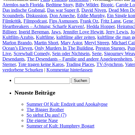
Atemlos nach Florida
,
Bedtime Story
,
Billy Wilder
,
Biopic
,
Carole L
Das indische Grabmal
,
Das war Super 8
,
David Niven
,
Dead Men Don
Scoundrels
,
Diskussion
,
Don Ameche
,
Eddie Murphy
,
Ein Single kom
Filmkritik
,
Filmpodcast
,
Fips Asmussen
,
Frank Oz
,
Fritz Lang
,
Gene
Heartbreakers – Achtung: Scharfe Kurven!
,
Hedda Hopper
,
Heiratssc
Billiger
,
Ingrid Bergman
,
Jaws
,
Jennifer Love Hewitt
,
Jerry Lewis
,
Jo
Kultfilm-Azubis
,
Kultfilme
,
kultfilme aller zeiten
,
kultfilme die man 
Marlon Brando
,
Martin Short
,
Mary Astor
,
Meryl Streep
,
Michael Cai
Ocean’s Eleven
,
Only Murders In The Building
,
Preston Sturges
,
Pup
Live
,
Screwball Comedy
,
Sein oder Nichtsein
,
Serie
,
Sigourney Weav
Desendants
,
The Desendants – Familie und andere Angelegenheiten
,
Sterner
,
Tote tragen keine Karos
,
Trading Places
,
TV-Synchron
,
Vater
verdorbene Schurken
|
Kommentar hinterlassen
Suchen
nach:
Neueste Beiträge
Summer Of Kult: Endzeit und Apokalypse
The Bigger Brother
So siehst Du aus! (7)
Die eigene Nase
Summer of Kult: Humphrey Bogart