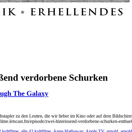
ißend verdorbene Schurken
ough The Galaxy
apler zu den Leuten, die wir lieber im Kino oder auf dem Bildschirm t
kultfilme.letscast.fm/episode/zwei-hinreissend-verdorbene-schurken-ent
 kultfilme
,
alle 42 kultfilme
,
Anne Hathaway
,
Apple TV
,
arnold
,
arnol