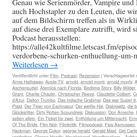
Genau wie Serienmörder, Vampire und K
auch Hochstapler zu den Leuten, die wir
auf dem Bildschirm treffen als in Wirkl
auf diese drei Exemplare zutrifft, wird 
Podcast herausstellen:
https://alle42kultfilme.letscast.fm/epis
verdorbene-schurken-enthuellung-um-
Weiterlesen
→
Veröffentlicht unter
Film
,
Podcast
,
Rezension
|
Verschlagwortet 
Anne Hathaway
,
Apple TV
,
arnold
,
arnold monti
,
arnold monty
,
A
Aschenputtel
,
Atemlos nach Florida
,
Bedtime Story
,
Billy Wilder
Grant
,
Charlie Chaplin
,
Christopher Reeve
,
Claudette Colbert
,
C
d’Azur
,
Dalton Trumbo
,
Das indische Grabmal
,
Das war Super 8
Plaid
,
Der Tiger von Eschnapur
,
Der weiße Hai
,
Dialogwitz
,
die b
Glücksritter
,
Dirty Rotten Scoundrels
,
Diskussion
,
Don Ameche
,
selten allein
,
Ein Ticket für zwei
,
Enthüllung um Mitternacht
,
Erns
Of The Bride
,
Film Noir
,
Filmkritik
,
Filmpodcast
,
Fips Asmussen
Hackman
,
George Cukor
,
george herald
,
Gerald Mast
,
Get Carte
verdorben
,
Glenne Headly
,
Hauskonzert
,
Heartbreakers – Achtu