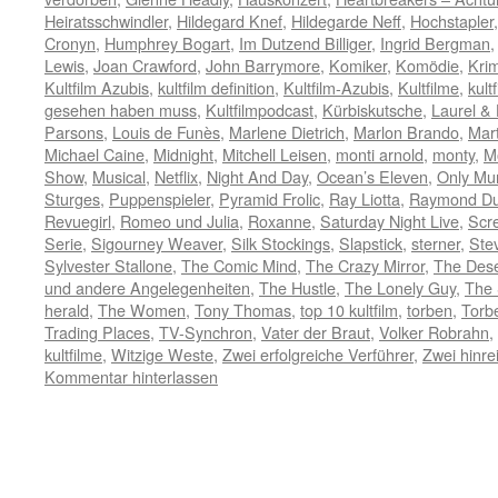
Heiratsschwindler
,
Hildegard Knef
,
Hildegarde Neff
,
Hochstapler
Cronyn
,
Humphrey Bogart
,
Im Dutzend Billiger
,
Ingrid Bergman
Lewis
,
Joan Crawford
,
John Barrymore
,
Komiker
,
Komödie
,
Krim
Kultfilm Azubis
,
kultfilm definition
,
Kultfilm-Azubis
,
Kultfilme
,
kult
gesehen haben muss
,
Kultfilmpodcast
,
Kürbiskutsche
,
Laurel &
Parsons
,
Louis de Funès
,
Marlene Dietrich
,
Marlon Brando
,
Mart
Michael Caine
,
Midnight
,
Mitchell Leisen
,
monti arnold
,
monty
,
M
Show
,
Musical
,
Netflix
,
Night And Day
,
Ocean’s Eleven
,
Only Mur
Sturges
,
Puppenspieler
,
Pyramid Frolic
,
Ray Liotta
,
Raymond Du
Revuegirl
,
Romeo und Julia
,
Roxanne
,
Saturday Night Live
,
Scr
Serie
,
Sigourney Weaver
,
Silk Stockings
,
Slapstick
,
sterner
,
Ste
Sylvester Stallone
,
The Comic Mind
,
The Crazy Mirror
,
The Des
und andere Angelegenheiten
,
The Hustle
,
The Lonely Guy
,
The 
herald
,
The Women
,
Tony Thomas
,
top 10 kultfilm
,
torben
,
Torb
Trading Places
,
TV-Synchron
,
Vater der Braut
,
Volker Robrahn
,
kultfilme
,
Witzige Weste
,
Zwei erfolgreiche Verführer
,
Zwei hinr
Kommentar hinterlassen