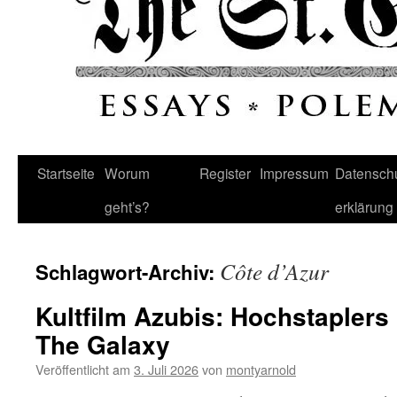
Startseite
Worum
Register
Impressum
Datenschu
geht’s?
erklärung
Côte d’Azur
Schlagwort-Archiv:
Kultfilm Azubis: Hochstapler
The Galaxy
Veröffentlicht am
3. Juli 2026
von
montyarnold