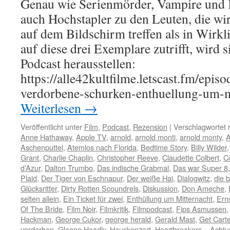
Genau wie Serienmörder, Vampire und K
auch Hochstapler zu den Leuten, die wir
auf dem Bildschirm treffen als in Wirkl
auf diese drei Exemplare zutrifft, wird 
Podcast herausstellen:
https://alle42kultfilme.letscast.fm/epis
verdorbene-schurken-enthuellung-um-
Weiterlesen
→
Veröffentlicht unter
Film
,
Podcast
,
Rezension
|
Verschlagwortet 
Anne Hathaway
,
Apple TV
,
arnold
,
arnold monti
,
arnold monty
,
A
Aschenputtel
,
Atemlos nach Florida
,
Bedtime Story
,
Billy Wilder
Grant
,
Charlie Chaplin
,
Christopher Reeve
,
Claudette Colbert
,
C
d’Azur
,
Dalton Trumbo
,
Das indische Grabmal
,
Das war Super 8
Plaid
,
Der Tiger von Eschnapur
,
Der weiße Hai
,
Dialogwitz
,
die b
Glücksritter
,
Dirty Rotten Scoundrels
,
Diskussion
,
Don Ameche
,
selten allein
,
Ein Ticket für zwei
,
Enthüllung um Mitternacht
,
Erns
Of The Bride
,
Film Noir
,
Filmkritik
,
Filmpodcast
,
Fips Asmussen
Hackman
,
George Cukor
,
george herald
,
Gerald Mast
,
Get Carte
verdorben
,
Glenne Headly
,
Hauskonzert
,
Heartbreakers – Achtu