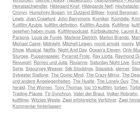
Heiratsschwindler
,
Hildegard Knef
,
Hildegarde Neff
,
Hochstapler
Cronyn
,
Humphrey Bogart
,
Im Dutzend Billiger
,
Ingrid Bergman
Lewis
,
Joan Crawford
,
John Barrymore
,
Komiker
,
Komödie
,
Krim
Kultfilm Azubis
,
kultfilm definition
,
Kultfilm-Azubis
,
Kultfilme
,
kult
gesehen haben muss
,
Kultfilmpodcast
,
Kürbiskutsche
,
Laurel &
Parsons
,
Louis de Funès
,
Marlene Dietrich
,
Marlon Brando
,
Mart
Michael Caine
,
Midnight
,
Mitchell Leisen
,
monti arnold
,
monty
,
M
Show
,
Musical
,
Netflix
,
Night And Day
,
Ocean’s Eleven
,
Only Mur
Sturges
,
Puppenspieler
,
Pyramid Frolic
,
Ray Liotta
,
Raymond Du
Revuegirl
,
Romeo und Julia
,
Roxanne
,
Saturday Night Live
,
Scr
Serie
,
Sigourney Weaver
,
Silk Stockings
,
Slapstick
,
sterner
,
Ste
Sylvester Stallone
,
The Comic Mind
,
The Crazy Mirror
,
The Des
und andere Angelegenheiten
,
The Hustle
,
The Lonely Guy
,
The 
herald
,
The Women
,
Tony Thomas
,
top 10 kultfilm
,
torben
,
Torb
Trading Places
,
TV-Synchron
,
Vater der Braut
,
Volker Robrahn
,
kultfilme
,
Witzige Weste
,
Zwei erfolgreiche Verführer
,
Zwei hinr
Kommentar hinterlassen