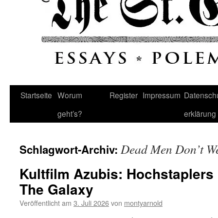
Startseite
Worum
Register
Impressum
Datenschu
geht’s?
erklärung
Dead Men Don’t We
Schlagwort-Archiv:
Kultfilm Azubis: Hochstapler
The Galaxy
Veröffentlicht am
3. Juli 2026
von
montyarnold