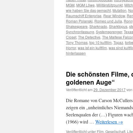
MGM
,
MGM Löwe
,
Militärstützpunkt
,
Mitch
wie haben Sie das gemacht
,
Mutation
,
No
Raumschiff Enterprise
,
Rear Window
,
Rem
Roman Polanski
,
Romeo und Julia
,
Ronn
Shakespeare
,
Sharknado
,
Sharktopus
,
st
Synchronfassung
,
Systemsprenger
,
Texa
Closet
,
The Detective
,
The Maltese Falco
Tony Thomas
,
top 10 kultfilm
,
Topaz
,
torb
Horror
,
was ist ein kultfilm
,
was sind kultfi
hinterlassen
Die schönsten Filme, d
goldenen Auge“
Veröffentlicht am
29. Dezember 2017
von
Die Romane von Carson McCullers w
zeigen ein „unheimliches Niemandsl
Seelenqualen der (…) Figuren wach
(1966) wird …
Weiterlesen
→
Veröffentlicht unter
Film
,
Gesellschaft
,
Lite