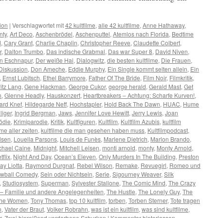
ion
|
Verschlagwortet mit
42 kultfilme
,
alle 42 kultfilme
,
Anne Hathaway
,
nty
,
Art Deco
,
Aschenbrödel
,
Aschenputtel
,
Atemlos nach Florida
,
Bedtime
d
,
Cary Grant
,
Charlie Chaplin
,
Christopher Reeve
,
Claudette Colbert
,
r
,
Dalton Trumbo
,
Das indische Grabmal
,
Das war Super 8
,
David Niven
,
on Eschnapur
,
Der weiße Hai
,
Dialogwitz
,
die besten kultfilme
,
Die Frauen
,
Diskussion
,
Don Ameche
,
Eddie Murphy
,
Ein Single kommt selten allein
,
Ein
,
Ernst Lubitsch
,
Ethel Barrymore
,
Father Of The Bride
,
Film Noir
,
Filmkritik
,
ritz Lang
,
Gene Hackman
,
George Cukor
,
george herald
,
Gerald Mast
,
Get
n
,
Glenne Headly
,
Hauskonzert
,
Heartbreakers – Achtung: Scharfe Kurven!
,
ard Knef
,
Hildegarde Neff
,
Hochstapler
,
Hold Back The Dawn
,
HUAC
,
Hume
liger
,
Ingrid Bergman
,
Jaws
,
Jennifer Love Hewitt
,
Jerry Lewis
,
Joan
ödie
,
Krimiparodie
,
Kritik
,
Kultfiguren
,
Kultfilm
,
Kultfilm Azubis
,
kultfilm
lme aller zeiten
,
kultfilme die man gesehen haben muss
,
Kultfilmpodcast
,
lsen
,
Louella Parsons
,
Louis de Funès
,
Marlene Dietrich
,
Marlon Brando
,
chael Caine
,
Midnight
,
Mitchell Leisen
,
monti arnold
,
monty
,
Monty Arnold
,
tflix
,
Night And Day
,
Ocean’s Eleven
,
Only Murders In The Building
,
Preston
ay Liotta
,
Raymond Durgnat
,
Rebel Wilson
,
Remake
,
Revuegirl
,
Romeo und
ewball Comedy
,
Sein oder Nichtsein
,
Serie
,
Sigourney Weaver
,
Silk
,
Studiosystem
,
Superman
,
Sylvester Stallone
,
The Comic Mind
,
The Crazy
– Familie und andere Angelegenheiten
,
The Hustle
,
The Lonely Guy
,
The
he Women
,
Tony Thomas
,
top 10 kultfilm
,
torben
,
Torben Sterner
,
Tote tragen
n
,
Vater der Braut
,
Volker Robrahn
,
was ist ein kultfilm
,
was sind kultfilme
,
r
,
Zwei hinreißend verdorbene Schurken
|
Kommentar hinterlassen