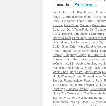
mitternacht …
Weiterlesen
→
Veröffentlicht unter
Film
,
Podcast
,
Rezens
Apple TV
,
arnold
,
arnold monti
,
arnold mo
Story
,
Billy Wilder
,
Biopic
,
Carole Lombar
Cocoon
,
Cole Porter
,
Comedy
,
Côte d’Azu
Dead Men Don’t Wear Plaid
,
Der Tiger v
Die Glücksritter
,
Dirty Rotten Scoundrels
,
Ticket für zwei
,
Enthüllung um Mitternacht
Filmpodcast
,
Fips Asmussen
,
Frank Oz
,
F
Carter
,
Glam Girls – Hinreißend verdorbe
Hedda Hopper
,
Heiratsschwindler
,
Hildeg
Cronyn
,
Humphrey Bogart
,
Im Dutzend Bil
Crawford
,
John Barrymore
,
Komiker
,
Kom
definition
,
Kultfilm-Azubis
,
Kultfilme
,
kultfi
Kürbiskutsche
,
Laurel & Hardy
,
Leslie Nie
Martin Short
,
Mary Astor
,
Meryl Streep
,
Mi
Monty Woolley
,
Muppet Show
,
Musical
,
Ne
Sturges
,
Puppenspieler
,
Pyramid Frolic
,
R
Julia
,
Roxanne
,
Saturday Night Live
,
Scr
Stockings
,
Slapstick
,
sterner
,
Steve Martin
Mirror
,
The Desendants
,
The Desendants 
Spanish Prisoner
,
the st. george herald
,
T
keine Karos
,
Trading Places
,
TV-Synchro
Witzige Weste
,
Zwei erfolgreiche Verführe