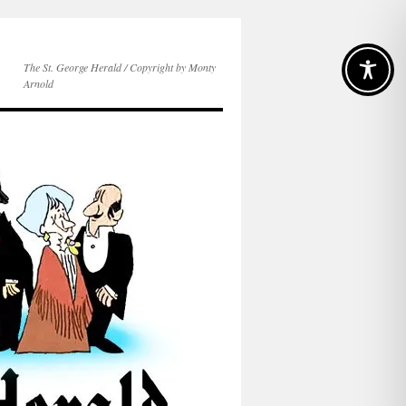
The St. George Herald / Copyright by Monty
Arnold