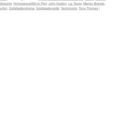
iltracolor
,
Homosexualität im Film
,
John Huston
,
Liz Taylor
,
Marlon Brando
,
urton
,
Südstaatendrama
,
Südstaatengotik
,
Technicolor
,
Tony Thomas
|