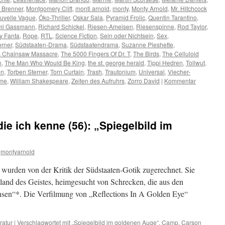
 Brenner
,
Montgomery Clift
,
monti arnold
,
monty
,
Monty Arnold
,
Mr. Hitchcock
uvelle Vague
,
Öko-Thriller
,
Oskar Sala
,
Pyramid Frolic
,
Quentin Tarantino
,
i Gassmann
,
Richard Schickel
,
Riesen-Ameisen
,
Riesenspinne
,
Rod Taylor
,
y Fanta
,
Rope
,
RTL
,
Science Fiction
,
Sein oder Nichtsein
,
Sex
,
erner
,
Südstaaten-Drama
,
Südstaatendrama
,
Suzanne Pleshette
,
s Chainsaw Massacre
,
The 5000 Fingers Of Dr. T
,
The Birds
,
The Celluloid
n
,
The Man Who Would Be King
,
the st. george herald
,
Tippi Hedren
,
Tollwut
,
en
,
Torben Sterner
,
Torn Curtain
,
Trash
,
Trautonium
,
Universal
,
Viecher-
lme
,
William Shakespeare
,
Zeiten des Aufruhrs
,
Zorro David
|
Kommentar
ie ich kenne (56): „Spiegelbild im
montyarnold
urden von der Kritik der Südstaaten-Gotik zugerechnet. Sie
and des Geistes, heimgesucht von Schrecken, die aus den
sen“*. Die Verfilmung von „Reflections In A Golden Eye“
ratur
|
Verschlagwortet mit
„Spiegelbild im goldenen Auge“
,
Camp
,
Carson