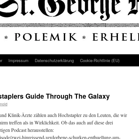
er
Impressum
Datenschutz­erklärung
Cookie-Richtlinie (EU)
staplers Guide Through The Galaxy
nold
nd Klinik-Ärzte zählen auch Hochstapler zu den Leuten, die wir
rm treffen als in Wirklichkeit. Ob das auch auf diese drei
tigen Podcast herausstellen:
/episode/zwei-hinreissend-verdorbene-schurken-enthuellung-um-