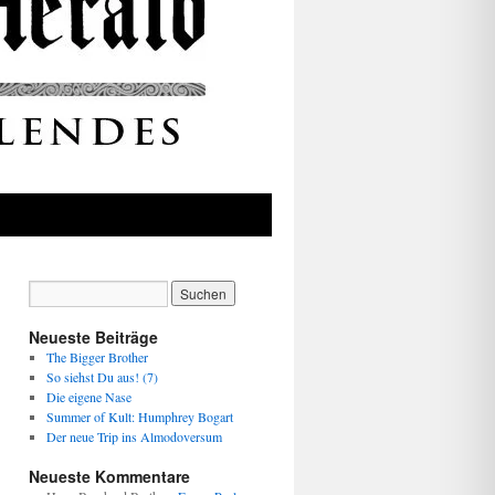
Neueste Beiträge
The Bigger Brother
So siehst Du aus! (7)
Die eigene Nase
Summer of Kult: Humphrey Bogart
Der neue Trip ins Almodoversum
Neueste Kommentare