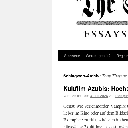
Startseite
Worum geht’s?
Regist
Tony Thomas
Schlagwort-Archiv:
Kultfilm Azubis: Hoch
Veröffentlicht am
3. Juli 2026
von
montyar
Genau wie Serienmörder, Vampire u
lieber im Kino oder auf dem Bildschi
Exemplare zutrifft, wird sich im heu
https://alle42kultfilme.letscast.fm