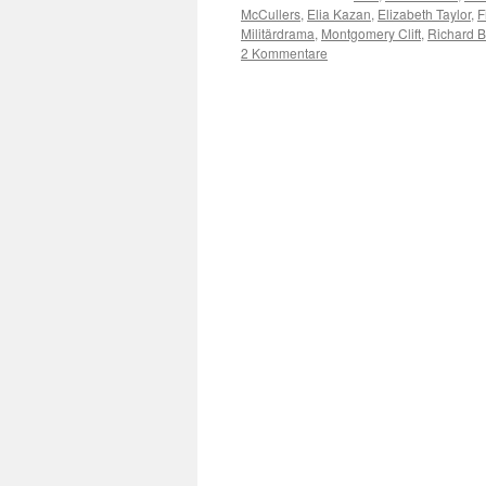
McCullers
,
Elia Kazan
,
Elizabeth Taylor
,
F
Militärdrama
,
Montgomery Clift
,
Richard B
2 Kommentare