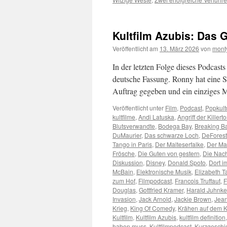
Kultfilm Azubis: Das 
Veröffentlicht am
13. März 2026
von
mont
In der letzten Folge dieses Podcast
deutsche Fassung. Ronny hat eine 
Auftrag gegeben und ein einziges
Veröffentlicht unter
Film
,
Podcast
,
Popkult
kultfilme
,
Andi Latuska
,
Angriff der Killer
Blutsverwandte
,
Bodega Bay
,
Breaking B
DuMaurier
,
Das schwarze Loch
,
DeForest
Tango in Paris
,
Der Malteserfalke
,
Der M
Frösche
,
Die Guten von gestern
,
Die Nach
Diskussion
,
Disney
,
Donald Spoto
,
Dort i
McBain
,
Elektronische Musik
,
Elizabeth T
zum Hof
,
Filmpodcast
,
Francois Truffaut
,
F
Douglas
,
Gottfried Kramer
,
Harald Juhnke
Invasion
,
Jack Arnold
,
Jackie Brown
,
Jean
Krieg
,
King Of Comedy
,
Krähen auf dem Kl
Kultfilm
,
Kultfilm Azubis
,
kultfilm definition
haben muss
,
Kultfilmpodcast
,
Kurzgeschi