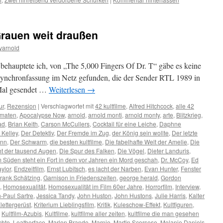
Grauen weit draußen
yarnold
s behauptete ich, von „The 5,000 Fingers Of Dr. T“ gäbe es keine
Synchronfassung im Netz gefunden, die der Sender RTL 1989 in
 Mal gesendet …
Weiterlesen
→
ur
,
Rezension
|
Verschlagwortet mit
42 kultfilme
,
Alfred Hitchcock
,
alle 42
tomaten
,
Apocalypse Now
,
arnold
,
arnold monti
,
arnold monty
,
arte
,
Blitzkrieg
,
ad
,
Brian Keith
,
Carson McCullers
,
Cocktail für eine Leiche
,
Daphne
 Kelley
,
Der Detektiv
,
Der Fremde im Zug
,
der König sein wollte
,
Der letzte
ann
,
Der Schwarm
,
die besten kultfilme
,
Die fabelhafte Welt der Amelie
,
Die
t der tausend Augen
,
Die Spur des Falken
,
Die Vögel
,
Dieter Landuris
,
m Süden steht ein Fort in dem vor Jahren ein Mord geschah
,
Dr. McCoy
,
Ed
aylor
,
Endzeitfilm
,
Ernst Lubitsch
,
es lacht der Narben
,
Evan Hunter
,
Fenster
rank Schätzing
,
Garnison in Friedenszeiten
,
george herald
,
Gordon
,
Homosexualität
,
Homosexualität im Film 60er Jahre
,
Horrorfilm
,
Interview
,
-Paul Sartre
,
Jessica Tandy
,
John Huston
,
John Hustons
,
Julie Harris
,
Kalter
ettergerüst
,
Kriterium Lieblingsfilm
,
Kritik
,
Kuleschow-Effekt
,
Kultfiguren
,
,
Kultfilm-Azubis
,
Kultfilme
,
kultfilme aller zeiten
,
kultfilme die man gesehen
chte
,
Leatherface
,
Marlon Brando
,
Marnie
,
Martin Scorsese
,
Melanie Daniels
,