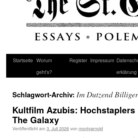
Startseite
Worum
Register
Impressum
Datenschu
geht’s?
erklärung
Im Dutzend Billige
Schlagwort-Archiv:
Kultfilm Azubis: Hochstapler
The Galaxy
Veröffentlicht am
3. Juli 2026
von
montyarnold