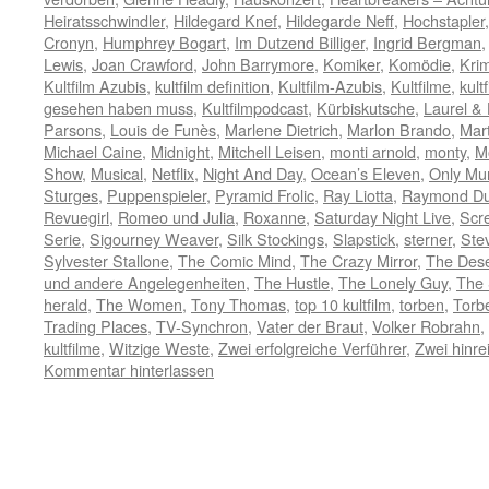
Heiratsschwindler
,
Hildegard Knef
,
Hildegarde Neff
,
Hochstapler
Cronyn
,
Humphrey Bogart
,
Im Dutzend Billiger
,
Ingrid Bergman
Lewis
,
Joan Crawford
,
John Barrymore
,
Komiker
,
Komödie
,
Krim
Kultfilm Azubis
,
kultfilm definition
,
Kultfilm-Azubis
,
Kultfilme
,
kult
gesehen haben muss
,
Kultfilmpodcast
,
Kürbiskutsche
,
Laurel &
Parsons
,
Louis de Funès
,
Marlene Dietrich
,
Marlon Brando
,
Mart
Michael Caine
,
Midnight
,
Mitchell Leisen
,
monti arnold
,
monty
,
M
Show
,
Musical
,
Netflix
,
Night And Day
,
Ocean’s Eleven
,
Only Mur
Sturges
,
Puppenspieler
,
Pyramid Frolic
,
Ray Liotta
,
Raymond Du
Revuegirl
,
Romeo und Julia
,
Roxanne
,
Saturday Night Live
,
Scr
Serie
,
Sigourney Weaver
,
Silk Stockings
,
Slapstick
,
sterner
,
Ste
Sylvester Stallone
,
The Comic Mind
,
The Crazy Mirror
,
The Des
und andere Angelegenheiten
,
The Hustle
,
The Lonely Guy
,
The 
herald
,
The Women
,
Tony Thomas
,
top 10 kultfilm
,
torben
,
Torb
Trading Places
,
TV-Synchron
,
Vater der Braut
,
Volker Robrahn
,
kultfilme
,
Witzige Weste
,
Zwei erfolgreiche Verführer
,
Zwei hinr
Kommentar hinterlassen