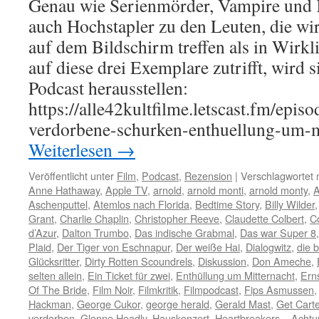
Genau wie Serienmörder, Vampire und K
auch Hochstapler zu den Leuten, die wir
auf dem Bildschirm treffen als in Wirkl
auf diese drei Exemplare zutrifft, wird 
Podcast herausstellen:
https://alle42kultfilme.letscast.fm/epis
verdorbene-schurken-enthuellung-um-
Weiterlesen
→
Veröffentlicht unter
Film
,
Podcast
,
Rezension
|
Verschlagwortet 
Anne Hathaway
,
Apple TV
,
arnold
,
arnold monti
,
arnold monty
,
A
Aschenputtel
,
Atemlos nach Florida
,
Bedtime Story
,
Billy Wilder
Grant
,
Charlie Chaplin
,
Christopher Reeve
,
Claudette Colbert
,
C
d’Azur
,
Dalton Trumbo
,
Das indische Grabmal
,
Das war Super 8
Plaid
,
Der Tiger von Eschnapur
,
Der weiße Hai
,
Dialogwitz
,
die b
Glücksritter
,
Dirty Rotten Scoundrels
,
Diskussion
,
Don Ameche
,
selten allein
,
Ein Ticket für zwei
,
Enthüllung um Mitternacht
,
Erns
Of The Bride
,
Film Noir
,
Filmkritik
,
Filmpodcast
,
Fips Asmussen
Hackman
,
George Cukor
,
george herald
,
Gerald Mast
,
Get Carte
verdorben
,
Glenne Headly
,
Hauskonzert
,
Heartbreakers – Achtu