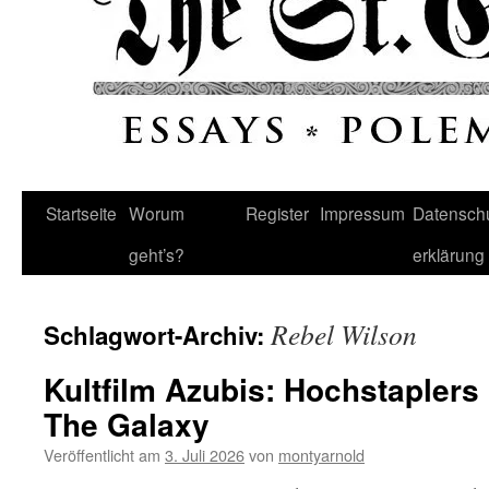
Startseite
Worum
Register
Impressum
Datenschu
geht’s?
erklärung
Rebel Wilson
Schlagwort-Archiv:
Kultfilm Azubis: Hochstapler
The Galaxy
Veröffentlicht am
3. Juli 2026
von
montyarnold