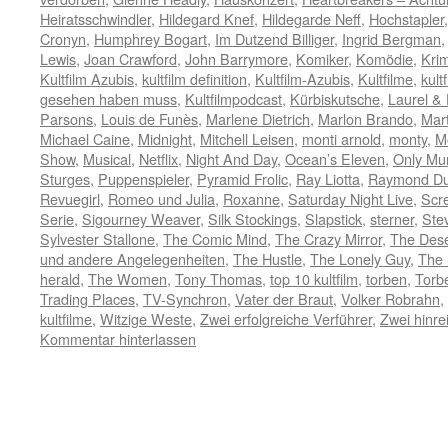
Heiratsschwindler
,
Hildegard Knef
,
Hildegarde Neff
,
Hochstapler
Cronyn
,
Humphrey Bogart
,
Im Dutzend Billiger
,
Ingrid Bergman
Lewis
,
Joan Crawford
,
John Barrymore
,
Komiker
,
Komödie
,
Krim
Kultfilm Azubis
,
kultfilm definition
,
Kultfilm-Azubis
,
Kultfilme
,
kult
gesehen haben muss
,
Kultfilmpodcast
,
Kürbiskutsche
,
Laurel &
Parsons
,
Louis de Funès
,
Marlene Dietrich
,
Marlon Brando
,
Mart
Michael Caine
,
Midnight
,
Mitchell Leisen
,
monti arnold
,
monty
,
M
Show
,
Musical
,
Netflix
,
Night And Day
,
Ocean’s Eleven
,
Only Mur
Sturges
,
Puppenspieler
,
Pyramid Frolic
,
Ray Liotta
,
Raymond Du
Revuegirl
,
Romeo und Julia
,
Roxanne
,
Saturday Night Live
,
Scr
Serie
,
Sigourney Weaver
,
Silk Stockings
,
Slapstick
,
sterner
,
Ste
Sylvester Stallone
,
The Comic Mind
,
The Crazy Mirror
,
The Des
und andere Angelegenheiten
,
The Hustle
,
The Lonely Guy
,
The 
herald
,
The Women
,
Tony Thomas
,
top 10 kultfilm
,
torben
,
Torb
Trading Places
,
TV-Synchron
,
Vater der Braut
,
Volker Robrahn
,
kultfilme
,
Witzige Weste
,
Zwei erfolgreiche Verführer
,
Zwei hinr
Kommentar hinterlassen