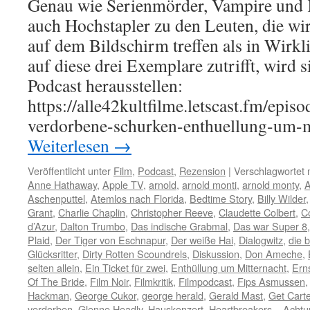
Genau wie Serienmörder, Vampire und K
auch Hochstapler zu den Leuten, die wir
auf dem Bildschirm treffen als in Wirkl
auf diese drei Exemplare zutrifft, wird 
Podcast herausstellen:
https://alle42kultfilme.letscast.fm/epis
verdorbene-schurken-enthuellung-um-
Weiterlesen
→
Veröffentlicht unter
Film
,
Podcast
,
Rezension
|
Verschlagwortet 
Anne Hathaway
,
Apple TV
,
arnold
,
arnold monti
,
arnold monty
,
A
Aschenputtel
,
Atemlos nach Florida
,
Bedtime Story
,
Billy Wilder
Grant
,
Charlie Chaplin
,
Christopher Reeve
,
Claudette Colbert
,
C
d’Azur
,
Dalton Trumbo
,
Das indische Grabmal
,
Das war Super 8
Plaid
,
Der Tiger von Eschnapur
,
Der weiße Hai
,
Dialogwitz
,
die b
Glücksritter
,
Dirty Rotten Scoundrels
,
Diskussion
,
Don Ameche
,
selten allein
,
Ein Ticket für zwei
,
Enthüllung um Mitternacht
,
Erns
Of The Bride
,
Film Noir
,
Filmkritik
,
Filmpodcast
,
Fips Asmussen
Hackman
,
George Cukor
,
george herald
,
Gerald Mast
,
Get Carte
verdorben
,
Glenne Headly
,
Hauskonzert
,
Heartbreakers – Achtu