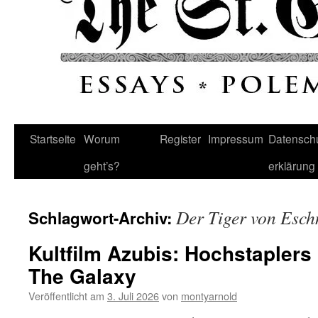
Startseite
Worum
Register
Impressum
Datenschu
geht’s?
erklärung
Der Tiger von Esc
Schlagwort-Archiv:
Kultfilm Azubis: Hochstapler
The Galaxy
Veröffentlicht am
3. Juli 2026
von
montyarnold