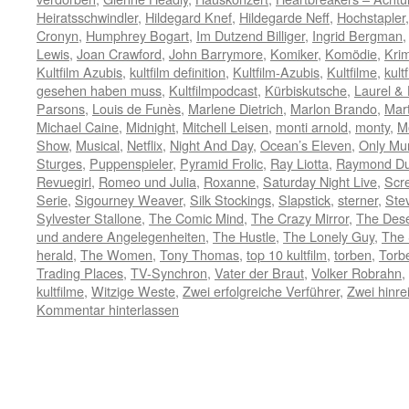
Heiratsschwindler
,
Hildegard Knef
,
Hildegarde Neff
,
Hochstapler
Cronyn
,
Humphrey Bogart
,
Im Dutzend Billiger
,
Ingrid Bergman
Lewis
,
Joan Crawford
,
John Barrymore
,
Komiker
,
Komödie
,
Krim
Kultfilm Azubis
,
kultfilm definition
,
Kultfilm-Azubis
,
Kultfilme
,
kult
gesehen haben muss
,
Kultfilmpodcast
,
Kürbiskutsche
,
Laurel &
Parsons
,
Louis de Funès
,
Marlene Dietrich
,
Marlon Brando
,
Mart
Michael Caine
,
Midnight
,
Mitchell Leisen
,
monti arnold
,
monty
,
M
Show
,
Musical
,
Netflix
,
Night And Day
,
Ocean’s Eleven
,
Only Mur
Sturges
,
Puppenspieler
,
Pyramid Frolic
,
Ray Liotta
,
Raymond Du
Revuegirl
,
Romeo und Julia
,
Roxanne
,
Saturday Night Live
,
Scr
Serie
,
Sigourney Weaver
,
Silk Stockings
,
Slapstick
,
sterner
,
Ste
Sylvester Stallone
,
The Comic Mind
,
The Crazy Mirror
,
The Des
und andere Angelegenheiten
,
The Hustle
,
The Lonely Guy
,
The 
herald
,
The Women
,
Tony Thomas
,
top 10 kultfilm
,
torben
,
Torb
Trading Places
,
TV-Synchron
,
Vater der Braut
,
Volker Robrahn
,
kultfilme
,
Witzige Weste
,
Zwei erfolgreiche Verführer
,
Zwei hinr
Kommentar hinterlassen