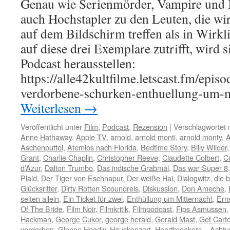
Genau wie Serienmörder, Vampire und K
auch Hochstapler zu den Leuten, die wir
auf dem Bildschirm treffen als in Wirkl
auf diese drei Exemplare zutrifft, wird 
Podcast herausstellen:
https://alle42kultfilme.letscast.fm/epis
verdorbene-schurken-enthuellung-um-
Weiterlesen
→
Veröffentlicht unter
Film
,
Podcast
,
Rezension
|
Verschlagwortet 
Anne Hathaway
,
Apple TV
,
arnold
,
arnold monti
,
arnold monty
,
A
Aschenputtel
,
Atemlos nach Florida
,
Bedtime Story
,
Billy Wilder
Grant
,
Charlie Chaplin
,
Christopher Reeve
,
Claudette Colbert
,
C
d’Azur
,
Dalton Trumbo
,
Das indische Grabmal
,
Das war Super 8
Plaid
,
Der Tiger von Eschnapur
,
Der weiße Hai
,
Dialogwitz
,
die b
Glücksritter
,
Dirty Rotten Scoundrels
,
Diskussion
,
Don Ameche
,
selten allein
,
Ein Ticket für zwei
,
Enthüllung um Mitternacht
,
Erns
Of The Bride
,
Film Noir
,
Filmkritik
,
Filmpodcast
,
Fips Asmussen
Hackman
,
George Cukor
,
george herald
,
Gerald Mast
,
Get Carte
verdorben
,
Glenne Headly
,
Hauskonzert
,
Heartbreakers – Achtu